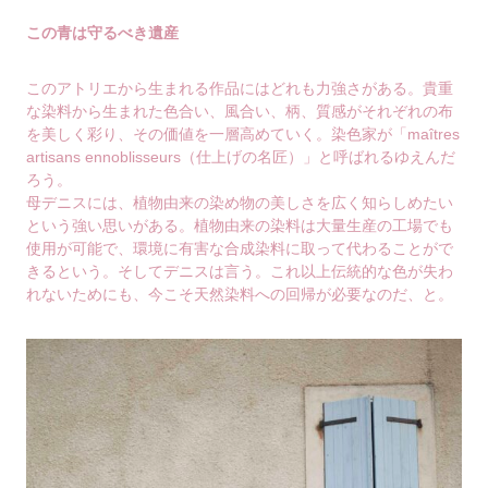
この青は守るべき遺産
このアトリエから生まれる作品にはどれも力強さがある。貴重
な染料から生まれた色合い、風合い、柄、質感がそれぞれの布
を美しく彩り、その価値を一層高めていく。染色家が「maîtres
artisans ennoblisseurs（仕上げの名匠）」と呼ばれるゆえんだ
ろう。
母デニスには、植物由来の染め物の美しさを広く知らしめたい
という強い思いがある。植物由来の染料は大量生産の工場でも
使用が可能で、環境に有害な合成染料に取って代わることがで
きるという。そしてデニスは言う。これ以上伝統的な色が失わ
れないためにも、今こそ天然染料への回帰が必要なのだ、と。