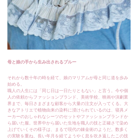
母と娘の手から生み出されるブルー
それから数十年の時を経て、娘のマリアムが母と同じ道を歩み
始める。
職人の人生には「同じ日は一日たりともない」と言う。今や個
人の依頼からファッションブランド、美術学校、映画や演劇業
界まで、毎日さまざまな顧客から大量の注文が入ってくる。大
きなアトリエで植物由来の染料に浸けられているのは、寝具メ
ーカーのおしゃれなシーツのセットやファッションブランドか
ら届いた服。世界中から届いた生地を職人の技と正確さで染め
上げていくその様子は、まるで現代の錬金術のようだ。数多く
の実験を重ね、長い年月を経てようやく息を吹き返したこの技