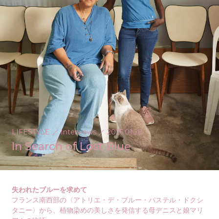
LIFESTYLE
／
Interviews
／
2025.01.28
In Search of Lost Blue
失われたブルーを求めて
フランス南西部の〈アトリエ・デ・ブルー・パステル・ドクシ
タニー〉から、植物染めの美しさを発信する母デニスと娘マリ