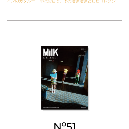
インのカタルーニャの別荘で、その活き活きとしたコレクショ
ンへの着想を得ている。彼女が生みだすものには、…
o
N
51