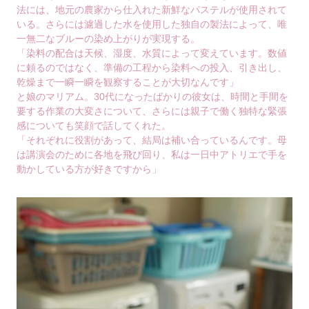
法には、地元の農家から仕入れた新鮮なパステルが使用されて
いる。さらには濾過した水を使用した独自の製法によって、唯
一無二なブルーの染め上がりが実現する。
「染料の配合は天候、湿度、水質によって変えています。数値
に頼るのではなく、準備の工程から染料への投入、引き出し、
乾燥まで一瞬一瞬を観察することが大切なんです」
と娘のマリアム。30代になったばかりの彼女は、時間と手間を
要する作業の大変さについて、さらには親子で働く独特な緊張
感についても笑顔で話してくれた。
「それぞれに役割があって、結局は補い合っているんです。母
は講演会のために各地を飛び回り、私は一日中アトリエで手を
動かしている方が好きですから」