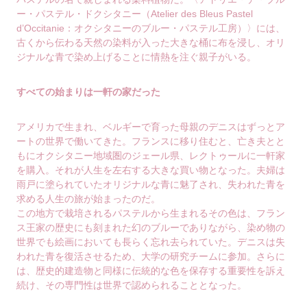
ー・パステル・ドクシタニー（Atelier des Bleus Pastel
d’Occitanie：オクシタニーのブルー・パステル工房）〉には、
古くから伝わる天然の染料が入った大きな桶に布を浸し、オリ
ジナルな青で染め上げることに情熱を注ぐ親子がいる。
すべての始まりは一軒の家だった
アメリカで生まれ、ベルギーで育った母親のデニスはずっとア
ートの世界で働いてきた。フランスに移り住むと、亡き夫とと
もにオクシタニー地域圏のジェール県、レクトゥールに一軒家
を購入。それが人生を左右する大きな買い物となった。夫婦は
雨戸に塗られていたオリジナルな青に魅了され、失われた青を
求める人生の旅が始まったのだ。
この地方で栽培されるパステルから生まれるその色は、フラン
ス王家の歴史にも刻まれた幻のブルーでありながら、染め物の
世界でも絵画においても長らく忘れ去られていた。デニスは失
われた青を復活させるため、大学の研究チームに参加。さらに
は、歴史的建造物と同様に伝統的な色を保存する重要性を訴え
続け、その専門性は世界で認められることとなった。