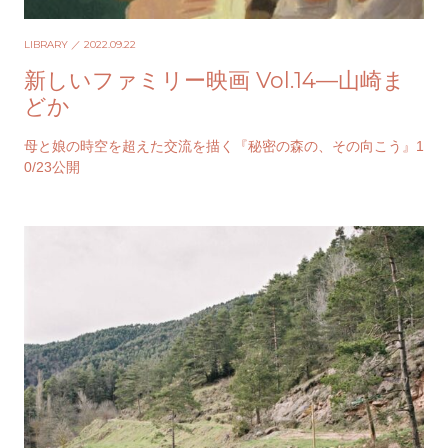
LIBRARY
／ 2022.09.22
新しいファミリー映画 Vol.14—山崎ま
どか
母と娘の時空を超えた交流を描く『秘密の森の、その向こう』1
0/23公開