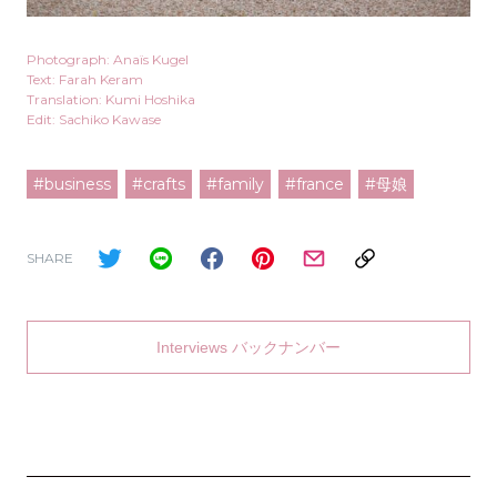
Photograph: Anaïs Kugel
Text: Farah Keram
Translation: Kumi Hoshika
Edit: Sachiko Kawase
#business
#crafts
#family
#france
#母娘
SHARE
Interviews バックナンバー