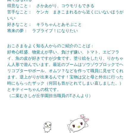
得意なこと： さかあがり、コウモリもできる
苦手なこと： ケンカ まきこまれるから近くにいないほうが
いい
好きなこと： キラちゃんとあそぶこと
将来の夢： ラブライブ！になりたい
おこさまをよく知る人からのご紹介のことば：
好奇心旺盛、物覚えが早い、負けず嫌い、トマト、エビフラ
イ、魚の皮が好きですが少食です。塗り絵をしたり、りかちゃ
ん人形で遊んでいます。最近のブームはソウゾウブロックでヘ
リコプターやボール、オムツ？などを作って職員に見せてくれ
ます。逆上がりが出来るんです！宝物は父と母と外出に行った
時にもらったザック（何回も首がとれてしまい直しました。）
とキティーちゃんの枕です。
（二葉むさしが丘学園担当職員のTさんより）