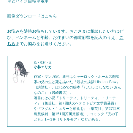
車とバイク自転車電車
画像ダウンロードは
こちら
お悩みを随時お待ちしています。おこさまに相談したい方はぜ
ひ、ペンネームと年齢、お住まいの都道府県を記入のうえ、
こ
ちら
までお悩みをお送りください。
絵・取材・文
小林エリカ
作家・マンガ家。新刊はシャーロック・ホームズ翻訳
家の父の生と死を描いた『最後の挨拶 His Last Bow』
（講談社）、はじめての絵本『わたしは しなない おん
なのこ』（岩崎書店）。
著書には小説『トリニティ、トリニティ、トリニテ
ィ』（集英社、第7回鉄犬ヘテロトビア文学賞受賞）
や『マダム・キュリーと朝食を』（集英社、第27回三
島賞候補、第151回芥川賞候補）、コミック『光の子
ども』1～3巻（リトルモア）などがある。