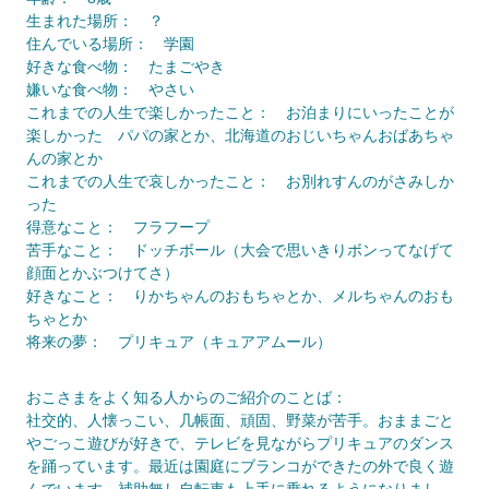
生まれた場所： ？
住んでいる場所： 学園
好きな食べ物： たまごやき
嫌いな食べ物： やさい
これまでの人生で楽しかったこと： お泊まりにいったことが
楽しかった パパの家とか、北海道のおじいちゃんおばあちゃ
んの家とか
これまでの人生で哀しかったこと： お別れすんのがさみしか
った
得意なこと： フラフープ
苦手なこと： ドッチボール（大会で思いきりボンってなげて
顔面とかぶつけてさ）
好きなこと： りかちゃんのおもちゃとか、メルちゃんのおも
ちゃとか
将来の夢： プリキュア（キュアアムール）
おこさまをよく知る人からのご紹介のことば：
社交的、人懐っこい、几帳面、頑固、野菜が苦手。おままごと
やごっこ遊びが好きで、テレビを見ながらプリキュアのダンス
を踊っています。最近は園庭にブランコができたの外で良く遊