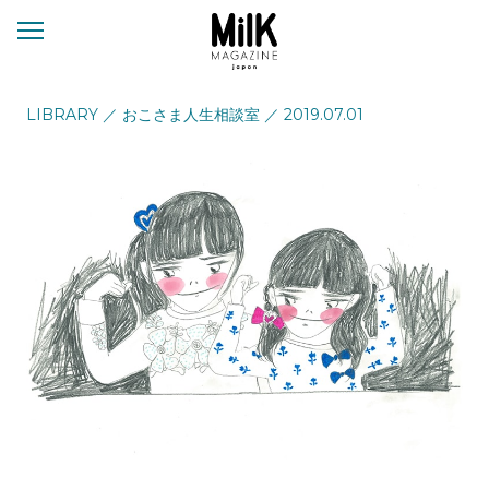
メ
ニ
ュ
ー
LIBRARY
／
おこさま人生相談室
／
2019.07.01