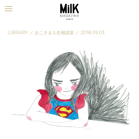
メ
ニ
ュ
ー
LIBRARY
／
おこさま人生相談室
／
2018.09.03