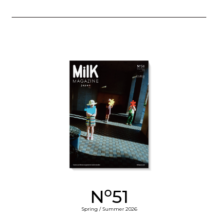
o
N
51
Spring / Summer 2026