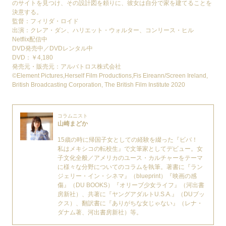
のサイトを見つけ、その設計図を頼りに、彼女は自分で家を建てることを
決意する。
監督：フィリダ・ロイド
出演：クレア・ダン、ハリエット・ウォルター、コンリース・ヒル
Netflix配信中
DVD発売中／DVDレンタル中
DVD：￥4,180
発売元・販売元：アルバトロス株式会社
©Element Pictures,Herself Film Productions,Fis Eireann/Screen Ireland,
British Broadcasting Corporation, The British Film Institute 2020
コラムニスト
山崎まどか
15歳の時に帰国子女としての経験を綴った『ビバ！
私はメキシコの転校生』で文筆家としてデビュー。女
子文化全般／アメリカのユース・カルチャーをテーマ
に様々な分野についてのコラムを執筆。著書に『ラン
ジェリー・イン・シネマ』（blueprint）『映画の感
傷』（DU BOOKS）『オリーブ少女ライフ』（河出書
房新社）、共著に『ヤングアダルトU.S.A.』（DUブッ
クス）、翻訳書に『ありがちな女じゃない』（レナ・
ダナム著、河出書房新社）等。