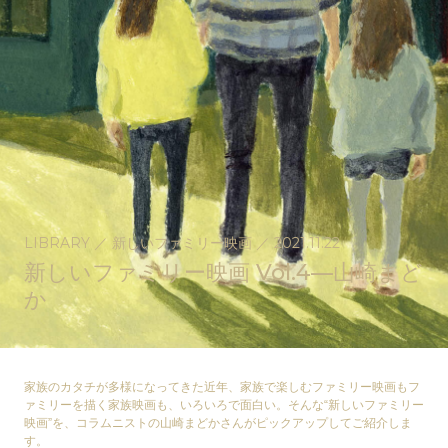
LIBRARY
／
新しいファミリー映画
／
2021.11.22
新しいファミリー映画 Vol.4—山崎まど
か
家族のカタチが多様になってきた近年、家族で楽しむファミリー映画もフ
ァミリーを描く家族映画も、いろいろで面白い。そんな“新しいファミリー
映画”を、コラムニストの山崎まどかさんがピックアップしてご紹介しま
す。