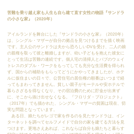
苦難を乗り越え家も人生も自ら建て直す女性の物語『サンドラ
の小さな家』（2020年）
アイルランドを舞台にした『サンドラの小さな家』（2020年）
は、シングル・マザーが自分の拠点を見つけるまでを描く映画
です。主人公のサンドラは夫から恐ろしいDVを受け、二人の娘
の親権を取って彼と離婚しますが、幼い子どもを抱えた彼女に
とって生活は苦難の連続です。個人宅の清掃人とパブのウェイ
トレスのダブル・ワークをもってしても充分な生活費を得られ
ず、国からの補助をもらってどうにかやってきましたが、ホテ
ルに仮住まいの日々で、公営住宅の居住権の順番はいつまで経
ってもまわってきません。貧しい親子がモーテルや安ホテルで
暮らさざるを得なくなり、その宿泊費のために貯金が出来ず
に、そこから抜け出せなくなる。『フロリダ・プロジェクト』
（2017年）でも描かれた、シングル・マザーの貧困は現在、切
実な問題となっています。
ある日、娘たちがレゴで家を作るのを見たサンドラは、イン
ターネットを調べてセルフメイドで自分の家を建てる方法を見
つけます。更地さえあれば、これならば自分も娘たちと暮らす