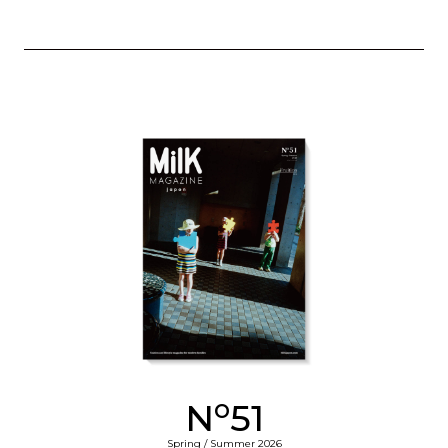
o
N
51
Spring / Summer 2026