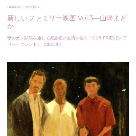
LIBRARY
／ 2021.10.14
新しいファミリー映画 Vol.3—山崎まど
か
妻のガン闘病を通して家族愛と友情を描く『OUR FRIEND／ア
ワー・フレンド』（2021年）