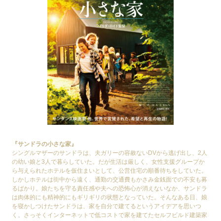
『サンドラの小さな家』
シングルマザーのサンドラは、夫ガリーの容赦ないDVから逃げ出し、2人
の幼い娘と3人で暮らしていた。だが生活は厳しく、女性支援グループか
ら与えられたホテルを仮住まいとして、公営住宅の順番待ちをしていた。
しかしホテルは街中から遠く、通勤の交通費もかさみ金銭面での不安も募
るばかり。娘たちを守る責任感や夫への恐怖心が消えないなか、サンドラ
は肉体的にも精神的にもギリギリの状態となっていた。そんなある日、娘
を寝かしつけたサンドラは、家を自分で建てるというアイデアを思いつ
く。さっそくインターネットで低コストで家を建てたセルフビルド建築家