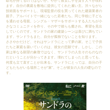
邸宅が持てるのではないか。やがて彼女に手を貸す人々が現れ
ます。自分の裏庭を敷地に提供してくれた雇い主。渋々ながら
技術面をサポートし、現場監督の役を買ってくれた建築業者の
親子。アルバイトで一緒になった若者たち。同じ学校に子ども
を通わせる母親。シングル・マザーをサポートする人たちが小
さなコミュニティを作り、その中で彼らも癒され、希望を見出
していくのです。サンドラの家の建築シーンは喜びに満ちてい
ます。サンドラもまた、自分が孤独でないことを知ります。
ささやかだけど、それはサンドラにとって夢の家。そこで子供
たちと家庭を築いていくのは、彼女の悲願です。しかし、この
家は単なる願望の象徴ではなく、サンドラの人生そのものなの
だということが分かってきます。壊れてしまったと思っても、
何度も立て直すことが出来る。サンドラにとっては、自分の子
どもたちがいる場所こそが“家”。そこが彼女の人生の礎なので
す。