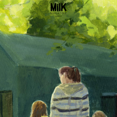
メ
ニ
ュ
ー