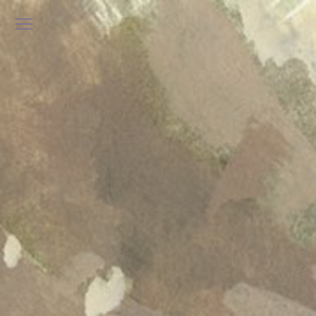
メ
ニ
ュ
ー