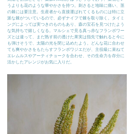
うよりも花のような華やかさを持つ。刺さると地味に痛い、茎
の棘には要注意。生産者から直接運ばれてくるものには特に立
派な棘がついているので、必ずナイフで棘を取り除く。タイミ
ングによっては実つきのものもあり、森の宝石を見つけたよう
な気持ちで嬉しくなる。マルシェで見る真っ赤なフランボワー
ズとは違って、まだ熟す前の透けた果実は指先で触れると今に
も弾けそうで、太陽の光を閉じ込めたよう。どんな花に合わせ
ても爽やかさをもたらすフランボワジエだが、主役級に束ねて
エレムルスやアーティチョークを合わせ、その生命力を存分に
活かしたアレンジがお気に入りだ。