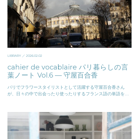
LIBRARY
／ 2026.02.02
cahier de vocablaire パリ暮らしの言
葉ノート Vol.6 — 守屋百合香
パリでフラワースタイリストとして活躍する守屋百合香さん
が、日々の中で出会ったり使ったりするフランス語の単語をキ
ーワードに綴るエッセイ。暮らす人ならではの視点や嗅…