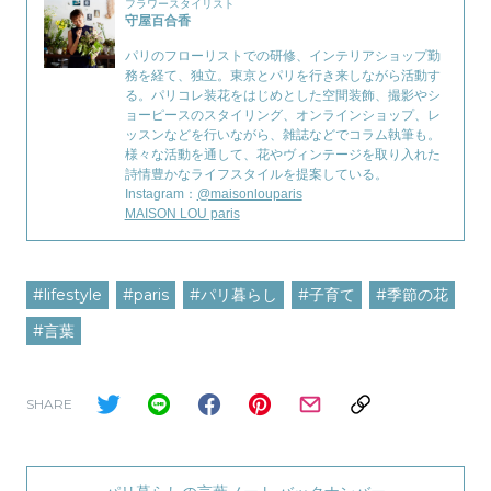
フラワースタイリスト
守屋百合香
パリのフローリストでの研修、インテリアショップ勤
務を経て、独立。東京とパリを行き来しながら活動す
る。パリコレ装花をはじめとした空間装飾、撮影やシ
ョーピースのスタイリング、オンラインショップ、レ
ッスンなどを行いながら、雑誌などでコラム執筆も。
様々な活動を通して、花やヴィンテージを取り入れた
詩情豊かなライフスタイルを提案している。
Instagram：
@maisonlouparis
MAISON LOU paris
#lifestyle
#paris
#パリ暮らし
#子育て
#季節の花
#言葉
SHARE