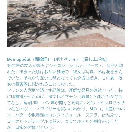
Bon appétit（間投詞）（ボナペティ）［召し上がれ］
10年来の友人が暮らすシャロン＝シュル＝ソーヌへ、息子と訪
れた。出会った頃はお互い独身で、彼女は写真、私は花を学ん
でいた。それから互いに母となっても交流は続き、この夏、彼
女の義実家に招かれることになった。
フランス人家庭で過ごす経験は、新鮮な発見の連続だった。特
に印象深かったのは、食文化とマモン（義母）のあたたかなも
てなし。毎朝7時、パン屋が開くと同時にバゲットやクロワッサ
ンなどのヴィエノワズリーを買いに出かけ、8時には山盛りのパ
ン、バターや数種類のコンフィチュール、ヌテラ、はちみつ、
ヨーグルトがテーブルに並ぶ。まるでホテルの朝食のようだ
が、日常の習慣だという。