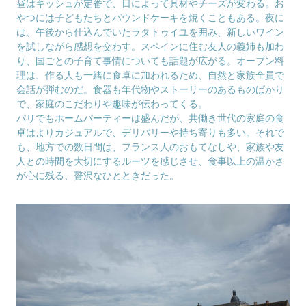
昼はキッシュが定番で、日によって具材やチーズが変わる。お
やつには子どもたちとパウンドケーキを焼くこともある。夜に
は、午後から仕込んでいたラタトゥイユを囲み、新しいワイン
を試しながら感想を交わす。スペインに住む友人の義姉も加わ
り、国ごとの子育て事情についても話題が広がる。オーブン料
理は、作る人も一緒に食卓に加われるため、自然と家族全員で
会話が弾むのだ。食器も年代物やストーリーのあるものばかり
で、家庭のこだわりや趣味が伝わってくる。
パリでもホームパーティーは盛んだが、共働き世代の家庭の食
卓はよりカジュアルで、デリバリーや持ち寄りも多い。それで
も、地方での数日間は、フランス人のおもてなしや、家族や友
人との時間を大切にするルーツを感じさせ、食事以上の温かさ
が心に残る、贅沢なひとときだった。