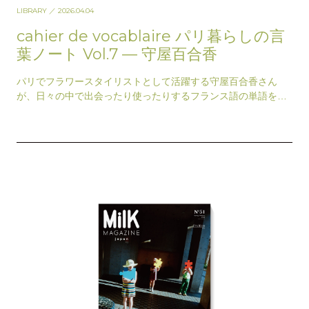
LIBRARY
／ 2026.04.04
cahier de vocablaire パリ暮らしの言
葉ノート Vol.7 — 守屋百合香
パリでフラワースタイリストとして活躍する守屋百合香さん
が、日々の中で出会ったり使ったりするフランス語の単語をキ
ーワードに綴るエッセイ。暮らす人ならではの視点や嗅…