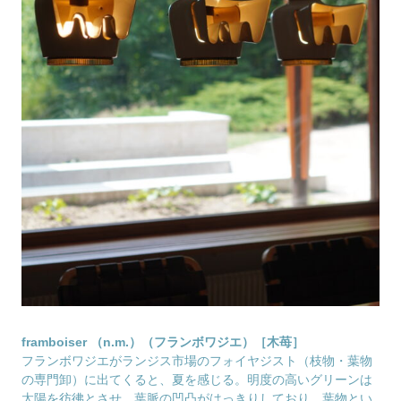
framboiser （n.m.）（フランボワジエ）［木苺］
フランボワジエがランジス市場のフォイヤジスト（枝物・葉物
の専門卸）に出てくると、夏を感じる。明度の高いグリーンは
太陽を彷彿とさせ、葉脈の凹凸がはっきりしており、葉物とい