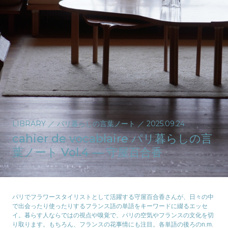
LIBRARY
／
パリ暮らしの言葉ノート
／
2025.09.24
cahier de vocablaire パリ暮らしの言
葉ノート Vol.4 — 守屋百合香
パリでフラワースタイリストとして活躍する守屋百合香さんが、日々の中
で出会ったり使ったりするフランス語の単語をキーワードに綴るエッセ
イ。暮らす人ならではの視点や嗅覚で、パリの空気やフランスの文化を切
り取ります。もちろん、フランスの花事情にも注目。各単語の後ろのn.m.