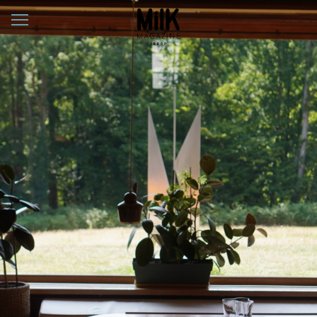
メ
ニ
ュ
ー