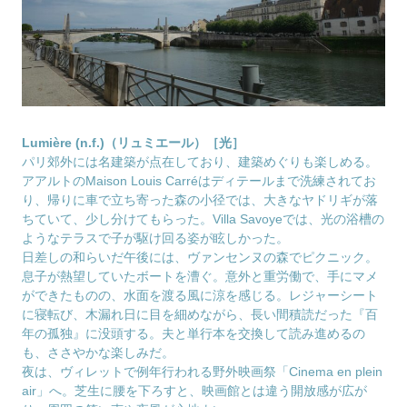
Lumière (n.f.)（リュミエール）［光］
パリ郊外には名建築が点在しており、建築めぐりも楽しめる。
アアルトのMaison Louis Carréはディテールまで洗練されてお
り、帰りに車で立ち寄った森の小径では、大きなヤドリギが落
ちていて、少し分けてもらった。Villa Savoyeでは、光の浴槽の
ようなテラスで子が駆け回る姿が眩しかった。
日差しの和らいだ午後には、ヴァンセンヌの森でピクニック。
息子が熱望していたボートを漕ぐ。意外と重労働で、手にマメ
ができたものの、水面を渡る風に涼を感じる。レジャーシート
に寝転び、木漏れ日に目を細めながら、長い間積読だった『百
年の孤独』に没頭する。夫と単行本を交換して読み進めるの
も、ささやかな楽しみだ。
夜は、ヴィレットで例年行われる野外映画祭「Cinema en plein
air」へ。芝生に腰を下ろすと、映画館とは違う開放感が広が