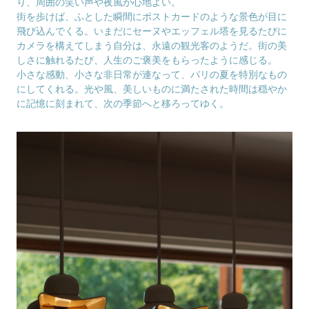
り、周囲の笑い声や夜風が心地よい。
街を歩けば、ふとした瞬間にポストカードのような景色が目に
飛び込んでくる。いまだにセーヌやエッフェル塔を見るたびに
カメラを構えてしまう自分は、永遠の観光客のようだ。街の美
しさに触れるたび、人生のご褒美をもらったように感じる。
小さな感動、小さな非日常が連なって、パリの夏を特別なもの
にしてくれる。光や風、美しいものに満たされた時間は穏やか
に記憶に刻まれて、次の季節へと移ろってゆく。