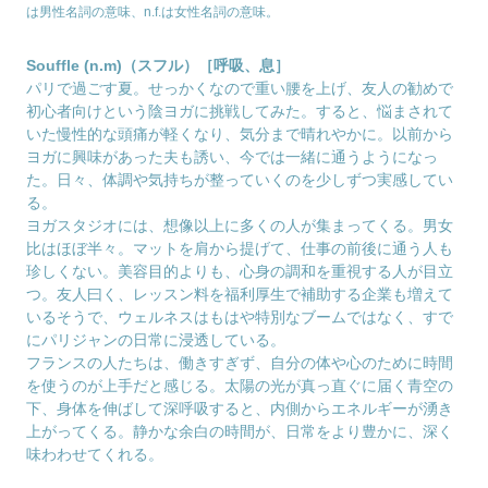
は男性名詞の意味、n.f.は女性名詞の意味。
Souffle (n.m)（スフル）［呼吸、息］
パリで過ごす夏。せっかくなので重い腰を上げ、友人の勧めで
初心者向けという陰ヨガに挑戦してみた。すると、悩まされて
いた慢性的な頭痛が軽くなり、気分まで晴れやかに。以前から
ヨガに興味があった夫も誘い、今では一緒に通うようになっ
た。日々、体調や気持ちが整っていくのを少しずつ実感してい
る。
ヨガスタジオには、想像以上に多くの人が集まってくる。男女
比はほぼ半々。マットを肩から提げて、仕事の前後に通う人も
珍しくない。美容目的よりも、心身の調和を重視する人が目立
つ。友人曰く、レッスン料を福利厚生で補助する企業も増えて
いるそうで、ウェルネスはもはや特別なブームではなく、すで
にパリジャンの日常に浸透している。
フランスの人たちは、働きすぎず、自分の体や心のために時間
を使うのが上手だと感じる。太陽の光が真っ直ぐに届く青空の
下、身体を伸ばして深呼吸すると、内側からエネルギーが湧き
上がってくる。静かな余白の時間が、日常をより豊かに、深く
味わわせてくれる。