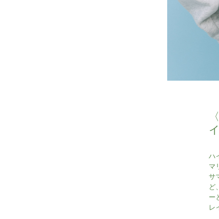
ハ
マ
サ
ど
ー
レ