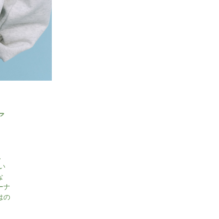
ア
、
い
な
ーナ
はの