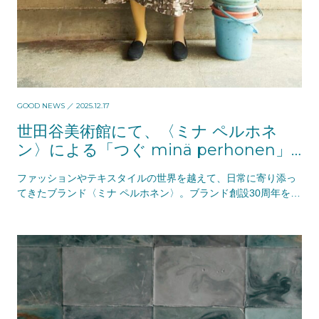
GOOD NEWS
／ 2025.12.17
世田谷美術館にて、〈ミナ ペルホネ
ン〉による「つぐ minä perhonen」
展がスタート
ファッションやテキスタイルの世界を越えて、日常に寄り添っ
てきたブランド〈ミナ ペルホネン〉。ブランド創設30周年を迎
え、現在、世田谷美術館にて展覧会「つぐ mi…