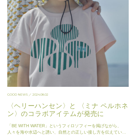
GOOD NEWS
／ 2024.08.02
〈ヘリーハンセン〉と 〈ミナ ペルホネ
ン〉のコラボアイテムが発売に
「BE WITH WATER」というフィロソフィーを掲げながら、
人々を海や水辺へと誘い、自然との正しい接し方を伝えている