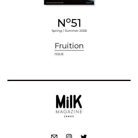
o
N
51
Spring / Summer 2026
Fruition
ISSUE