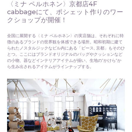
〈ミナ ペルホネン〉京都店4F
cabbageにて、ポシェット作りのワー
クショップが開催！
全国に展開する〈ミナ ペルホネン〉の実店舗は、それぞれに特
徴のあるブランドの世界観を体感できる場所。昭和初期に建て
られたノスタルジックなビル内にある「ピース, 京都」もそのひ
とつ。ここにはブランドオリジナルのバッグやクッションなど
の小物、器などインテリアアイテムが揃い、生地の”かけら”か
ら生み出されるアイテムがラインナップする。