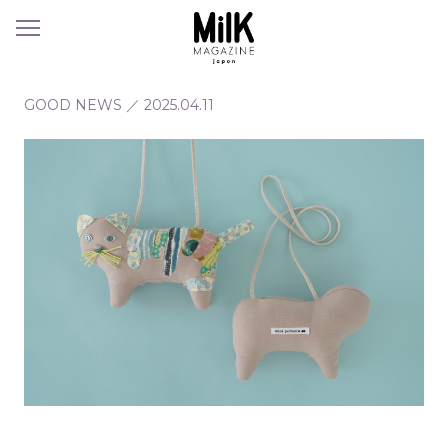
メ
ニ
ュ
ー
GOOD NEWS
／
2025.04.11