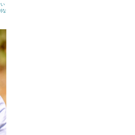
叶い
別な