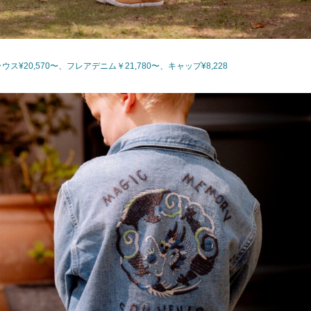
ウス¥20,570〜、フレアデニム￥21,780〜、キャップ¥8,228