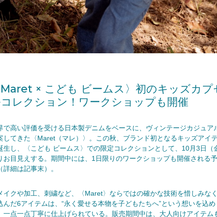
Maret × こども ビームス〉初のキッズカプ
ルコレクション！ワークショップも開催
界で高い評価を受ける日本製デニムをベースに、ヴィンテージカジュア
案してきた〈Maret（マレ）〉。この秋、ブランド初となるキッズアイ
誕生し、〈こども ビームス〉での限定コレクションとして、10月3日（
りお目見えする。期間中には、1日限りのワークショップも開催される
（詳細は記事末）。
メイクや加工、刺繍など、〈Maret〉ならではの確かな技術を惜しみな
込んだ6アイテムは、“永く愛せる本物を子どもたちへ”という想いを込め
、一点一点丁寧に仕上げられている。販売期間中は、大人向けアイテム