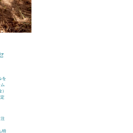
セ
ルを
テム
金）
予定
く注
も特