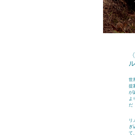
〈
世
提
が
よ
だ
リ
ぎ
て