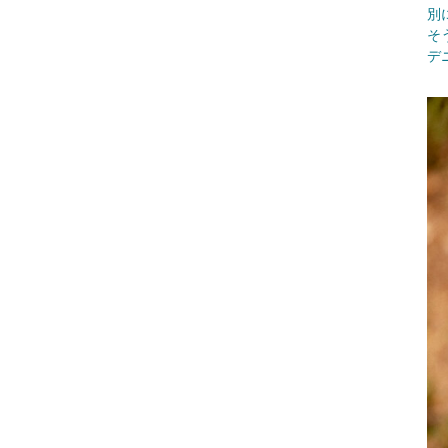
別
そ
デ