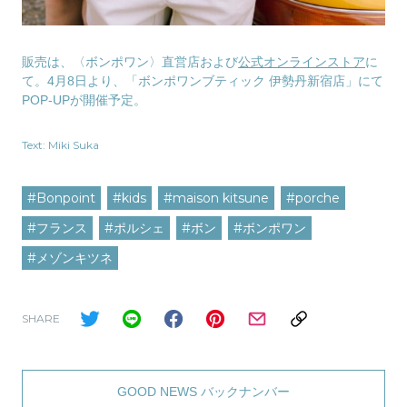
販売は、〈ボンポワン〉直営店および
公式オンラインストア
に
て。4月8日より、「ボンポワンブティック 伊勢丹新宿店」にて
POP-UPが開催予定。
Text: Miki Suka
#Bonpoint
#kids
#maison kitsune
#porche
#フランス
#ポルシェ
#ボン
#ボンポワン
#メゾンキツネ
SHARE
GOOD NEWS バックナンバー