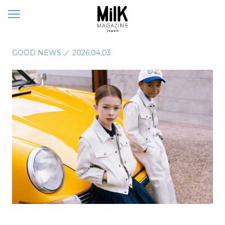
メ
ニ
ュ
ー
GOOD NEWS
／
2026.04.03