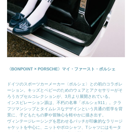
〈BONPOINT × PORSCHE〉マイ・ファースト・ポルシェ
ドイツのスポーツカーメーカー〈ポルシェ〉との初のコラボレ
ーション。キッズとベビーのためのウェアとアクセサリーがそ
ろうカプセルコレクションが、3月より展開されている。
インスピレーション源は、不朽の名車「ポルシェ911」。クラ
フツマンシップとタイムレスなデザインという共通の哲学を背
景に、子どもたちの夢や冒険心を軽やかに描き出す。
ヴィンテージレーシングを思わせるパッチが印象的なラリージ
ャケットを中心に、ニットやポロシャツ、Tシャツにはモータ