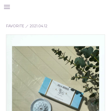
メ
ニ
ュ
ー
FAVORITE ／
2021.04.12