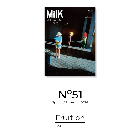
o
N
51
Spring / Summer 2026
Fruition
ISSUE