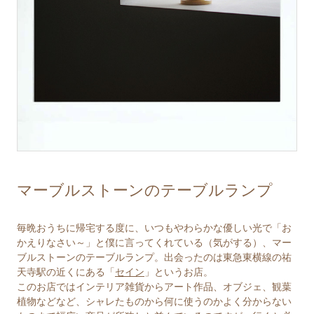
マーブルストーンのテーブルランプ
毎晩おうちに帰宅する度に、いつもやわらかな優しい光で「お
かえりなさい～」と僕に言ってくれている（気がする）、マー
ブルストーンのテーブルランプ。出会ったのは東急東横線の祐
天寺駅の近くにある「
セイン
」というお店。
このお店ではインテリア雑貨からアート作品、オブジェ、観葉
植物などなど、シャレたものから何に使うのかよく分からない