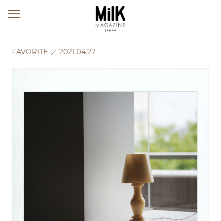
メ
ニ
ュ
ー
FAVORITE ／
2021.04.27