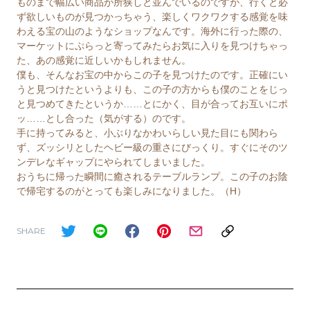
ものまで幅広い商品が所狭しと並んでいるのですが、行くと必
ず欲しいものが見つかっちゃう、楽しくワクワクする感覚を味
わえる宝の山のようなショップなんです。海外に行った際の、
マーケットにぷらっと寄ってみたらお気に入りを見つけちゃっ
た、あの感覚に近しいかもしれません。
僕も、そんなお宝の中からこの子を見つけたのです。正確にい
うと見つけたというよりも、この子の方からも僕のことをじっ
と見つめてきたというか……とにかく、目が合ってお互いにポ
ッ……とし合った（気がする）のです。
手に持ってみると、小ぶりなかわいらしい見た目にも関わら
ず、ズッシリとしたヘビー級の重さにびっくり。すぐにそのツ
ンデレなギャップにやられてしまいました。
おうちに帰った瞬間に癒されるテーブルランプ。この子のお陰
で帰宅するのがとっても楽しみになりました。（H）
SHARE