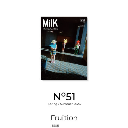
o
N
51
Spring / Summer 2026
Fruition
ISSUE