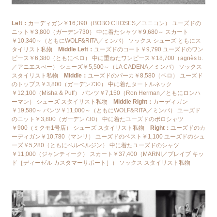
Left：
カーディガン￥16,390（BOBO CHOSES／ユニコン） ユーズドの
ニット￥3,800（ガーデン730） 中に着たシャツ￥9,680～ スカート
￥10,340～（ともにWOLF&RITA／ミンバ） ソックス シューズ ともにス
タイリスト私物
Middle Left：
ユーズドのコート￥9,790 ユーズドのワン
ピース￥6,380（ともにベロ） 中に重ねたワンピース￥18,700（agnès b.
／アニエスべー） シューズ￥5,500～（LA CADENA／ミンバ） ソックス
スタイリスト私物
Middle：
ユーズドのパーカ￥8,580（ベロ） ユーズド
のトップス￥3,800（ガーデン730） 中に着たタートルネック
￥12,100（Misha & Puff） パンツ￥7,150（Ron Herman／ともにロンハ
ーマン） シューズ スタイリスト私物
Middle Right：
カーディガン
￥19,580～ パンツ￥11,000～（ともにWOLF&RITA／ミンバ） ユーズド
のニット￥3,800（ガーデン730） 中に着たユーズドのポロシャツ
￥900（ミクモ1号店） シューズ スタイリスト私物
Right：
ユーズドのカ
ーディガン￥10,780（マンリ） ユーズドのベスト￥1,100 ユーズドのシュ
ーズ￥5,280（ともにベルベルジン） 中に着たユーズドのシャツ
￥11,000（ジャンティーク） スカート￥37,400（MARNI／ブレイブ キッ
ド［ディーゼル カスタマーサポート］） ソックス スタイリスト私物