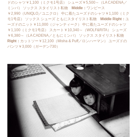
ドのシャツ￥1,100（ミクモ1号店） シューズ￥5,500～（LA CADENA／
ミンバ） ソックス スタイリスト私物
Middle：
ワンピース
￥2,990（UNIQLO／ユニクロ） 中に着たユーズドのシャツ￥1,100（ミク
モ1号店） ソックス シューズ ともにスタイリスト私物
Middle Right：
ユ
ーズドのニット￥11,000（ジャンティーク） 中に着たユーズドのシャツ
￥1,100（ミクモ1号店） スカート￥10,340～（WOLF&RITA） シューズ
￥6,380～（LA CADENA／ともにミンバ） ソックス スタイリスト私物
Right：
カットソー￥12,100（Misha & Puff／ロンハーマン） ユーズドの
パンツ￥3,000（ガーデン730）