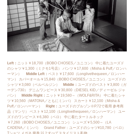
Left：
ニット￥18,700（BOBO CHOSES／ユニコン） 中に着たユーズド
のシャツ￥1,300（ミクモ1号店） パンツ￥17,600（Misha & Puff／ロンハ
ーマン）
Middle Left：
ベスト￥17,600（Longlivethequeen／ロンハー
マン） カバーオール￥15,840（BOBO CHOSES／ユニコン） ユーズドの
シャツ￥3,080（ベルベルジン）
Middle：
ユーズドのベスト￥3,800（ガ
ーデン730） デニムワンピース￥30,800（DIESEL KID／ディーゼル ジャ
パン）
Middle Right：
ニット￥19,580～（WOLF&RITA） 中に着たシャ
ツ￥10,560（MATONA／ともにミンバ） スカート￥12,100（Misha &
Puff／ロンハーマン）
Right：
ユーズドのブルゾン※P.72で着用 参考商
品（マンリ） ベスト￥12,100（Longlivethequeen／ロンハーマン） ユー
ズドのワンピース￥6,380（ベロ） 中に着たタートルネック
￥7,260（BOBO CHOSES／ユニコン） シューズ￥5,500～（LA
CADENA／ミンバ） Grand Father：ユーズドのシャツ¥10,780（ベロ）
Tシャツ メガネ 腹巻 以上すべてスタイリスト私物