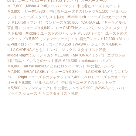
Left：
ユーズドのコート￥19,800（マンリ） オーバーオール
￥17,600（Misha & Puff／ロンハーマン） 中に着たユーズドのニット
￥3,800（ガーデン730） 中に着たユーズドのTシャツ￥1,100（ベルベル
ジン） シューズ スタイリスト私物
Middle Left：
ユーズドのカーディガ
ン￥10,450（マンリ） ワンピース￥30,800（CARAMEL／キャラメル代
官山店） シューズ￥4,840～（LA CADENA／ミンバ） ソックス スタイリ
スト私物
Middle：
ユーズドのジャケット￥8,580（ベロ） ユーズドのタ
ンクトップ￥5,500（ジャンティーク） 中に着たTシャツ￥12,100（Misha
& Puff／ロンハーマン） パンツ￥8,250（WAWA） シューズ￥4,840～
（LA CADENA／ともにミンバ） ソックス スタイリスト私物
Middle Right：
カーディガン￥11,400（MATONA／ミンバ） エプロン※
別注商品・ドレスとのセット価格￥25,300（melenani） パンツ
￥8,800（all the babies／ともにロンハーマン） 中に着たTシャツ
￥7,040（GRAY LABEL） シューズ￥6,380～（LA CADENA／ともにミン
バ）
Right：
ユーズドのジャケット￥7,480（ベロ） ユーズドのオーバー
オール￥6,380（ベルベルジン） 中に着たユーズドのタンクトップ
￥5,500（ジャンティーク） 中に着たシャツ￥9,900（WAWA／ミンバ）
ソックス シューズ ともにスタイリスト私物