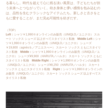
る暮らし。時代を超えて心に残る淡い風景は、子どもたちが担
う未来へとつながっていく。幼き身体と儚い感情を包み込むの
は、品性を生むクラシックなアイテムたち。新しさと古さをと
もに愛することが、まだ見ぬ可能性を紡ぎだす。
（TOP）
Left：
シャツ￥1,990※オンラインのみ販売（UNIQLO／ユニクロ） スカ
ート ソックス シューズ 以上すべてスタイリスト私物
Middle Left：
シャ
ツ￥1,990※オンラインのみ販売（UNIQLO／ユニクロ） シューズ
￥19,800（agnès b.／アニエスべー） スカート ソックス ともにスタイリ
スト私物
Middle：
シャツ￥1,990※オンラインのみ販売（UNIQLO／ユ
ニクロ） シューズ¥9,900（HARUTA／ハルタ） スカート ソックス ともに
スタイリスト私物
Middle Right：
シャツ￥1,990※オンラインのみ販売
（UNIQLO／ユニクロ） シューズ¥8,250（HARUTA／ハルタ） スカート
ソックス ともにスタイリスト私物
Right：
シャツ￥1,990※オンラインの
み販売（UNIQLO／ユニクロ） スカート ソックス シューズ 以上すべてス
タイリスト私物