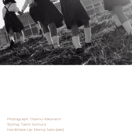
Photograph: Osamu Yokonami
Styling: Taichi Sumura
Hair&Make-Up: Momiji Saito [eek]