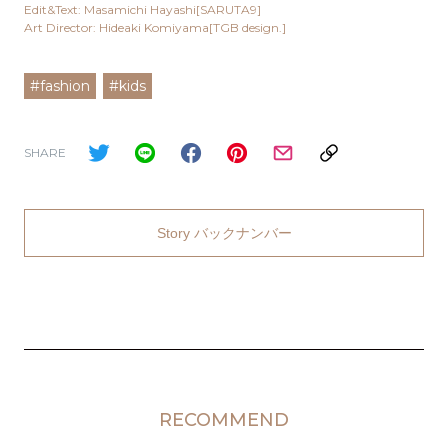
Edit&Text: Masamichi Hayashi[SARUTA9]
Art Director: Hideaki Komiyama[TGB design.]
#fashion
#kids
SHARE
Story バックナンバー
RECOMMEND