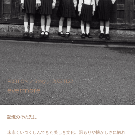
FASHION
／
Story
／
2022.11.22
evermore
記憶のその先に
末永くいつくしんできた美しき文化、温もりや懐かしさに触れ