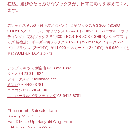
在感。遊び心たっぷりなソックスが、日常に彩りを添えてくれ
ます。
赤ソックス￥550（靴下屋／タビオ） 犬柄ソックス￥3,300（BOBO
CHOSES／ユニコン） 青ソックス￥2,420（GRIS／ユニバーサル ドラフ
ティング） 花柄ソックス￥1,430（ROSTER SOX × SHIPS／シップス キ
ッズ 新宿店） ボーダー柄ソックス￥1,980（folk made／フォークメイ
ド） ブラウス（2〜16Y）￥11,000～ スカート（2～16Y）￥9,680～（と
もにWOLF&RITA／ミンバ）
シップス キッズ 新宿店
03-3352-1382
タビオ
0120-315-924
フォークメイド
folkmade.net
ミンバ
03-4400-3781
ユニコン
0568-36-1188
ユニバーサル ドラフティング
03-6412-8751
Photograph: Shinsaku Kato
Styling: Maki Otake
Hair & Make-Up: Naoyuki Ohgimoto
Edit & Text: Natsuko Yano