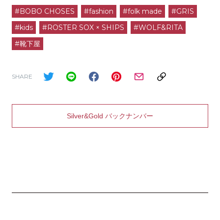
#BOBO CHOSES
#fashion
#folk made
#GRIS
#kids
#ROSTER SOX × SHIPS
#WOLF&RITA
#靴下屋
SHARE
Silver&Gold バックナンバー