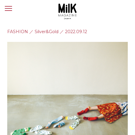
メ
ニ
ュ
ー
FASHION
／
Silver&Gold
／
2022.09.12