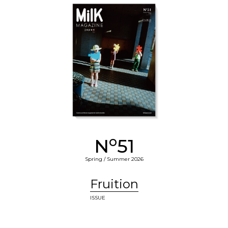
o
N
51
Spring / Summer 2026
Fruition
ISSUE