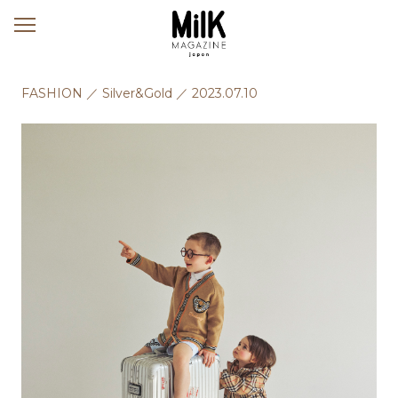
メ
ニ
ュ
ー
FASHION
／
Silver&Gold
／
2023.07.10