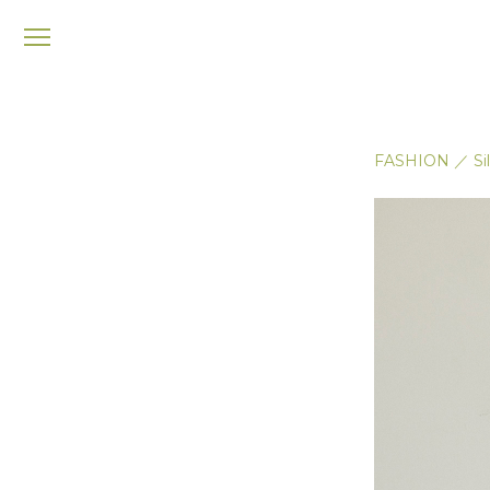
メ
ニ
ュ
ー
FASHION
／
Si