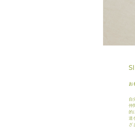
S
お
自
仲
的
道
ざ