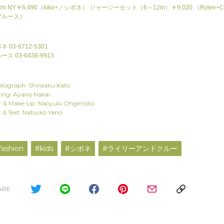
chi NY￥6,490（kiko+／シボネ） ジャージーセット（6～12m）￥9,020 （Rylee+C
ブルース）
ネ 03-6712-5301
ース 03-6438-9913
tograph: Shinsaku Kato
ling: Ayano Nakai
r & Make-Up: Naoyuki Ohgimoto
t & Text: Natsuko Yano
fashion
#kids
#シボネ
#ライリーアンドクルー
ARE