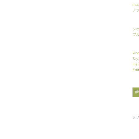
ma
／
シボ
ブル
Pho
Sty
Hai
Edi
#
SH