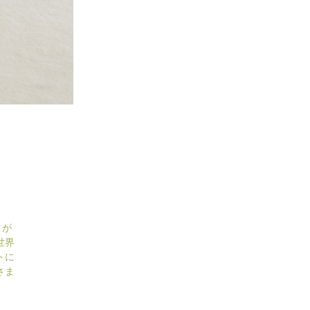
クが
世界
トに
さま