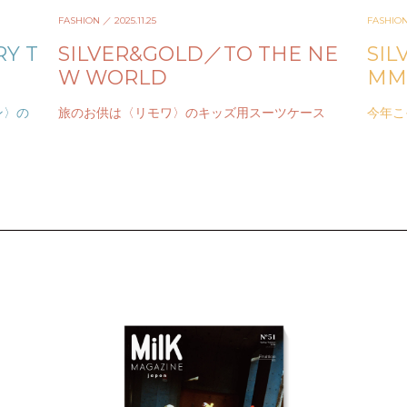
FASHION
／ 2025.11.25
FASHIO
RY T
SILVER&GOLD／TO THE NE
SIL
W WORLD
MM
ン〉の
旅のお供は〈リモワ〉のキッズ用スーツケース
今年こ