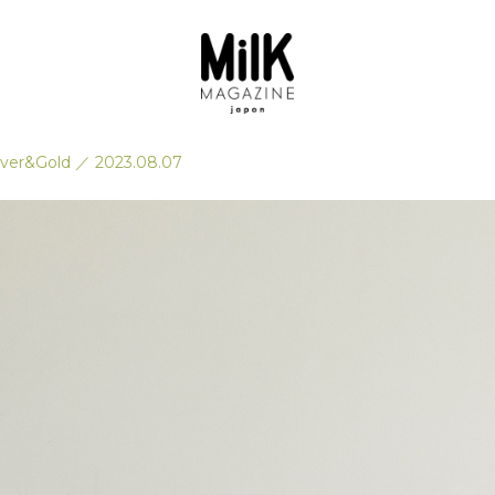
lver&Gold
／
2023.08.07