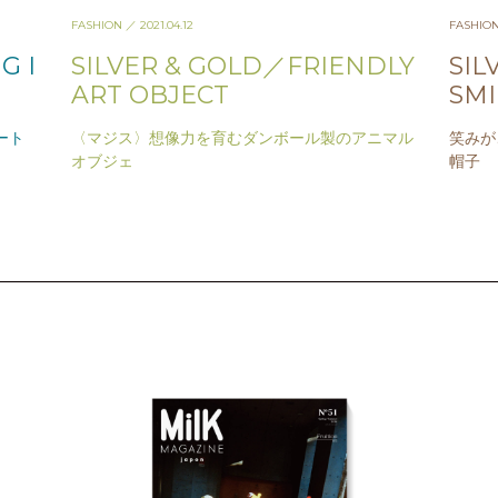
FASHION
／ 2021.04.12
FASHIO
G I
SILVER & GOLD／FRIENDLY
SIL
ART OBJECT
SMI
ート
〈マジス〉想像力を育むダンボール製のアニマル
笑みが
オブジェ
帽子