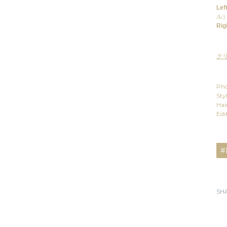
Left
ル
Rig
ク
Pho
Sty
Hai
Edi
#
SH