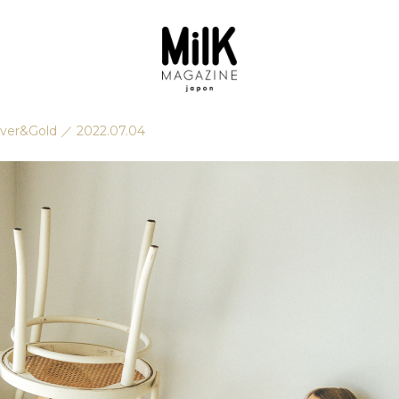
lver&Gold
／
2022.07.04