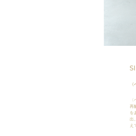
S
〈
〈
再
を
出
え