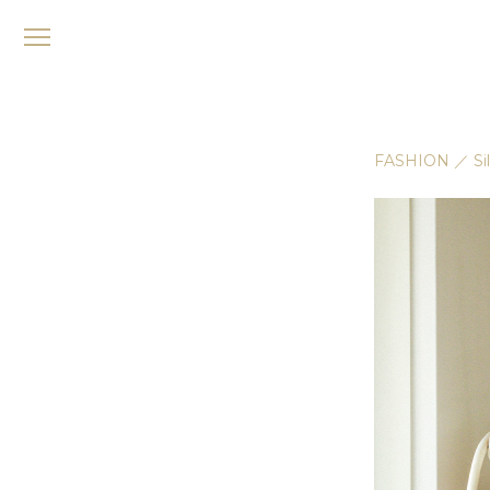
メ
ニ
ュ
ー
FASHION
／
Si