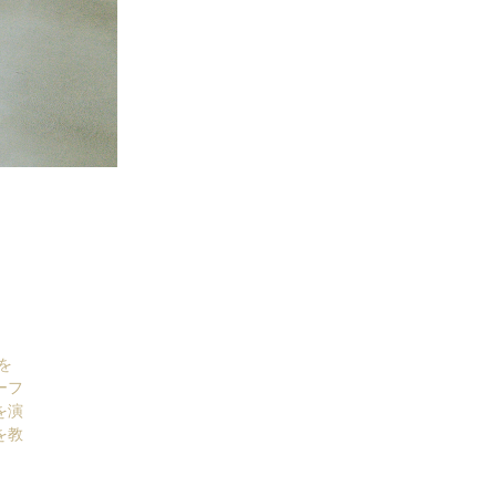
を
ーフ
を演
を教