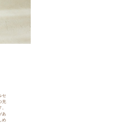
ルセ
つ充
す。
があ
しめ