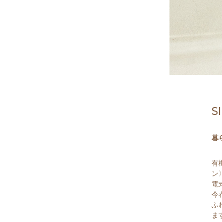
S
暮
有
ン
電
今
ふ
ま