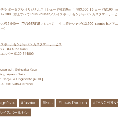
テラ ポータブル オリジナルス［シェード幅250mm］¥83,600［シェード幅160m
47,300（以上すべてLouis Poulsen／ルイスポールセンジャパン カスタマーサービ
）
ス¥16,940〜（TANGERINE／ミンバ） 中に着たシャツ¥13,500（agnès b.／ア
ベー）
イスポールセンジャパン カスタマーサービス
バ 03-4363-0448
ニエスベー
0120-744800
tograph: Shinsaku Kato
ling: Ayano Nakai
r: Naoyuki Ohgimoto [POIL]
t & Text: Natsuko Yano
agnès b.
#fashion
#kids
#Louis Poulsen
#TANGERIN
#ルイスポールセン