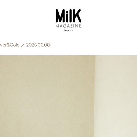
lver&Gold
／
2026.06.08