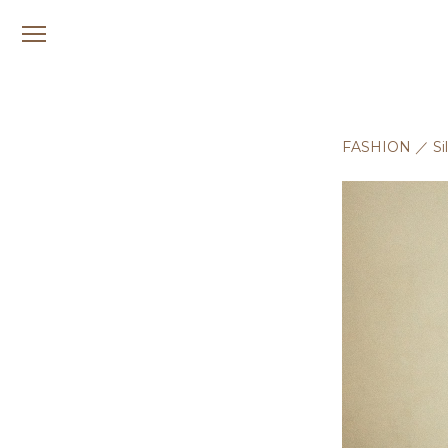
メ
ニ
ュ
ー
FASHION
／
Si