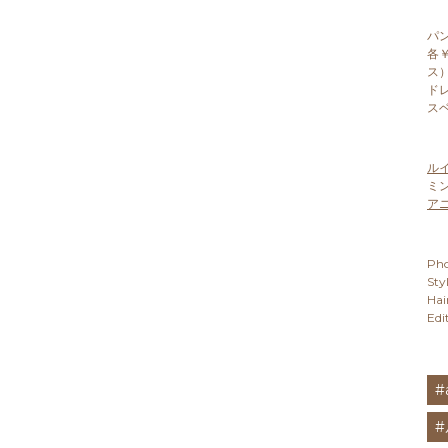
パン
各￥
ス
ドレ
ス
ル
ミン
ア
Pho
Sty
Hai
Edi
#