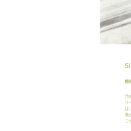
S
頼
汚
リ
は
風
ご