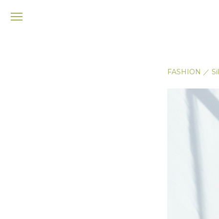
メ
ニ
ュ
ー
FASHION
／
Si