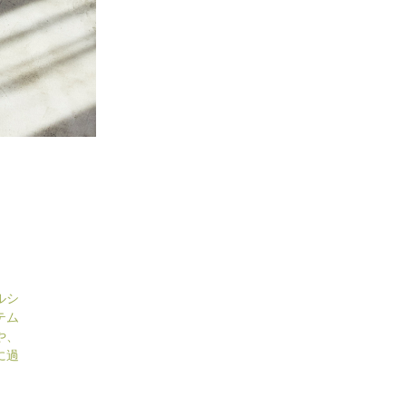
ルシ
テム
や、
に過