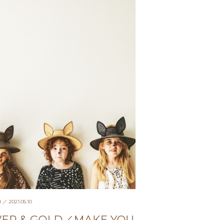
N
／ 2021.05.10
VER & GOLD／MAKE YOU