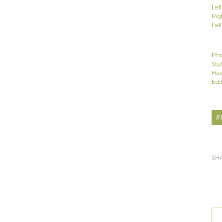
Le
Ri
Le
Pho
Sty
Hai
Edi
#
SH