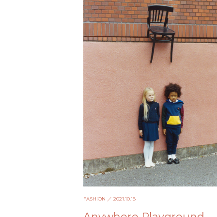
FASHION
／ 2021.10.18
Anywhere Playground