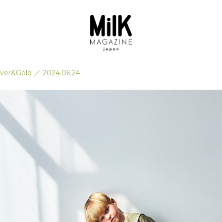
lver&Gold
／
2024.06.24