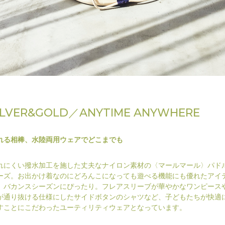
ILVER&GOLD／ANYTIME ANYWHERE
れる相棒、水陸両用ウェアでどこまでも
れにくい撥水加工を施した丈夫なナイロン素材の〈マールマール〉パド
ーズ。お出かけ着なのにどろんこになっても遊べる機能にも優れたアイ
、バカンスシーズンにぴったり。フレアスリーブが華やかなワンピース
が通り抜ける仕様にしたサイドボタンのシャツなど、子どもたちが快適
すことにこだわったユーティリティウェアとなっています。