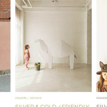
FASHION
／ 2021.04.12
FASHIO
SILVER & GOLD／FRIENDLY
SIL