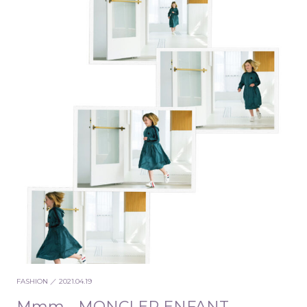
FASHION
／ 2021.04.19
Mmm… MONCLER ENFANT