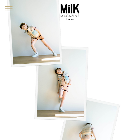
メ
ニ
ュ
ー