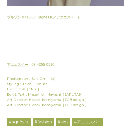
ブルゾン￥41,800（agnès b.／アニエスベー）
アニエスベー
03-4355-0110
Photograph：Saki Omi［io］
Styling：Taichi Sumura
Hair: HORI［bNm］
Edit & Text：Masamichi Hayashi［SARUTA9］
Art Director: Hideaki Komiyama［TGB design.］
Art Director: Hideaki Komiyama［TGB design.］
#agnès b.
#fashion
#kids
#アニエスベー