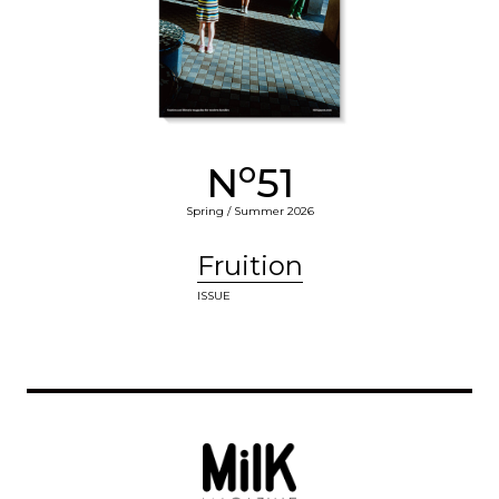
o
N
51
Spring / Summer 2026
Fruition
ISSUE