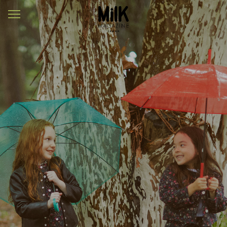
メ
ニ
ュ
ー