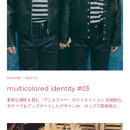
FASHION
／ 2024.11.11
multicolored identity #03
多彩な感性を育む〈アニエスベー〉のクリエイション 伝統的な
モチーフをアップデートしたデザインや、ポップで芸術性の高
いアイテム、好奇心を刺激するディテールやあしら…