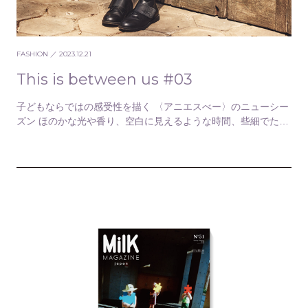
FASHION
／ 2023.12.21
This is between us #03
子どもならではの感受性を描く 〈アニエスべー〉のニューシー
ズン ほのかな光や香り、空白に見えるような時間、些細でたわ
いもない対話。大人には気づけない、子どもなら…