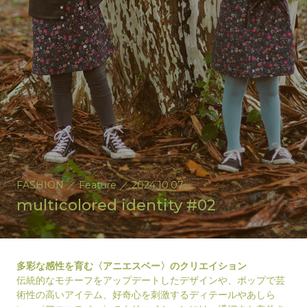
FASHION
／
Feature
／
2024.10.07
multicolored identity #02
多彩な感性を育む〈アニエスベー〉のクリエイション
伝統的なモチーフをアップデートしたデザインや、ポップで芸
術性の高いアイテム、好奇心を刺激するディテールやあしら