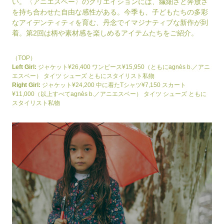
い。〈アニエスベー〉のクリエイションには、繊細さと奔放さ
を持ち合わせた自由な感性がある。今季も、子どもたちの多彩
なアイデンティティを育む、丹念でイマジナティブな新作が到
着。第2回は柄や素材感を楽しめるアイテムたちをご紹介。
（TOP）
Left Girl:
ジャケット¥26,400 ワンピース¥15,950（ともにagnès b.／アニ
エスベー） タイツ シューズ ともにスタイリスト私物
Right Girl:
ジャケット¥24,200 中に着たTシャツ¥7,150 スカート
¥11,000（以上すべてagnès b.／アニエスベー） タイツ シューズ ともに
スタイリスト私物