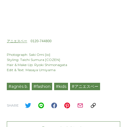
アニエスベー
0120-744800
Photograph: Saki Omi [io]
Styling: Taichi Sumura [COZEN]
Hair & Make-Up: Ryoki Shimonagata
Edit & Text: Masaya Umiyama
#agnès b.
#fashion
#kids
#アニエスベー
SHARE