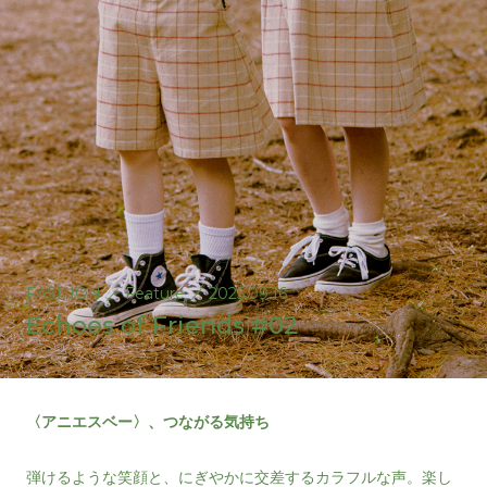
FASHION
／
Feature
／
2025.09.16
Echoes of Friends #02
〈アニエスベー〉、つながる気持ち
弾けるような笑顔と、にぎやかに交差するカラフルな声。楽し