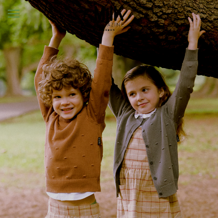
メ
ニ
ュ
ー