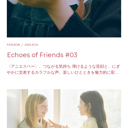
FASHION
／ 2025.10.14
Echoes of Friends #03
〈アニエスベー〉、つながる気持ち 弾けるような笑顔と、にぎ
やかに交差するカラフルな声。楽しいひとときを魅力的に彩る
のは、〈アニエスベー〉のコレクション。創造的な…