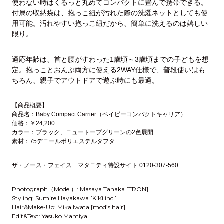
使わない時はくるっと丸めてコンパクトに畳んで携帯できる。
付属の収納袋は、抱っこ紐が汚れた際の洗濯ネットとしても使
用可能。汚れやすい抱っこ紐だから、簡単に洗えるのは嬉しい
限り。
適応年齢は、首と腰がすわった1歳頃～3歳頃までの子どもを想
定。抱っことおんぶ両方に使える2WAY仕様で、普段使いはも
ちろん、親子でアウトドアで遊ぶ時にも最適。
【商品概要】
商品名：Baby Compact Carrier（ベイビーコンパクトキャリア）
価格：￥24,200
カラー：ブラック、ニュートープグリーンの2色展開
素材：75デニールポリエステルタフタ
ザ・ノース・フェイス マタニティ特設サイト
0120-307-560
Photograph（Model）: Masaya Tanaka [TRON]
Styling: Sumire Hayakawa [KiKi inc.]
Hair&Make-Up: Mika Iwata [mod’s hair]
Edit&Text: Yasuko Mamiya