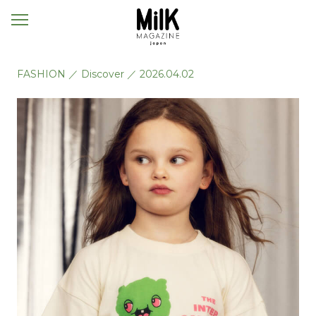
メ
ニ
ュ
ー
FASHION
／
Discover
／
2026.04.02