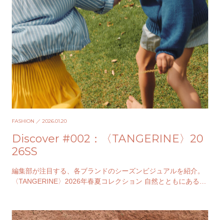
FASHION
／ 2026.01.20
Discover #002：〈TANGERINE〉20
26SS
編集部が注目する、各ブランドのシーズンビジュアルを紹介。
〈TANGERINE〉2026年春夏コレクション 自然とともにある暮
らしから着想を得て、時代に左右され…