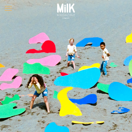
メ
ニ
ュ
ー