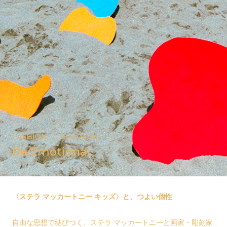
FASHION
／
2023.04.03
Be Emotional
〈ステラ マッカートニー キッズ〉と、つよい個性
自由な思想で結びつく、ステラ マッカートニーと画家・彫刻家