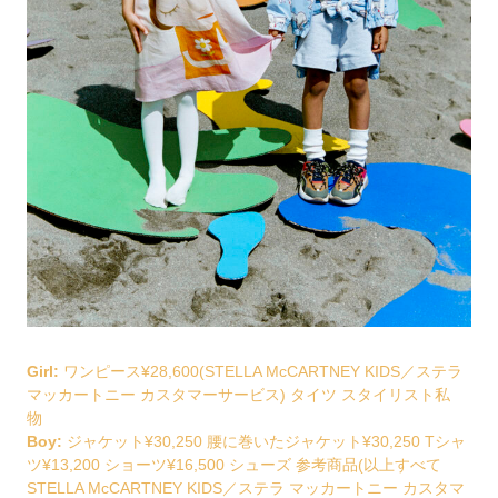
Girl:
ワンピース¥28,600(STELLA McCARTNEY KIDS／ステラ
マッカートニー カスタマーサービス) タイツ スタイリスト私
物
Boy:
ジャケット¥30,250 腰に巻いたジャケット¥30,250 Tシャ
ツ¥13,200 ショーツ¥16,500 シューズ 参考商品(以上すべて
STELLA McCARTNEY KIDS／ステラ マッカートニー カスタマ