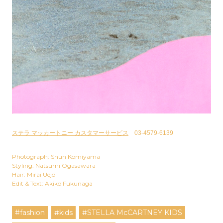
ステラ マッカートニー カスタマーサービス
03-4579-6139
Photograph: Shun Komiyama
Styling: Natsumi Ogasawara
Hair: Mirai Uejo
Edit & Text: Akiko Fukunaga
#fashion
#kids
#STELLA McCARTNEY KIDS