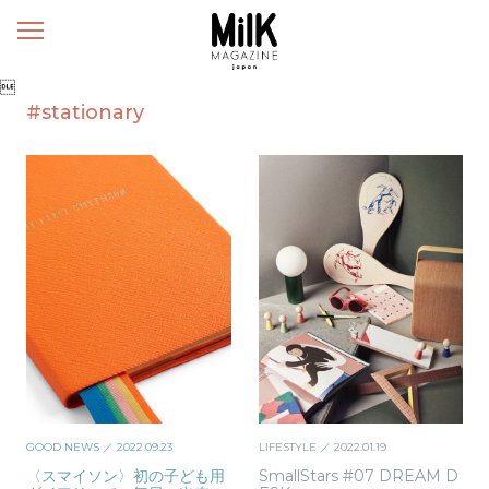
メ
ニ
ュ

ー
#stationary
GOOD NEWS
／ 2022.09.23
LIFESTYLE
／ 2022.01.19
〈スマイソン〉初の子ども用
SmallStars #07 DREAM D