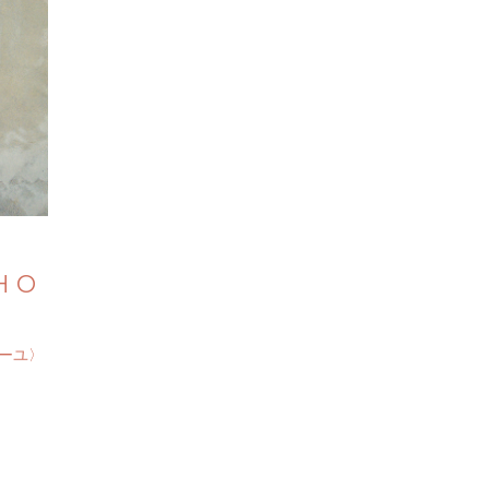
H O
ミーユ〉