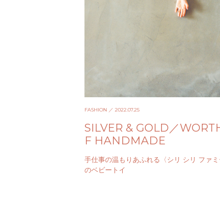
FASHION
／ 2022.07.25
SILVER & GOLD／WORT
F HANDMADE
手仕事の温もりあふれる〈シリ シリ ファ
のベビートイ