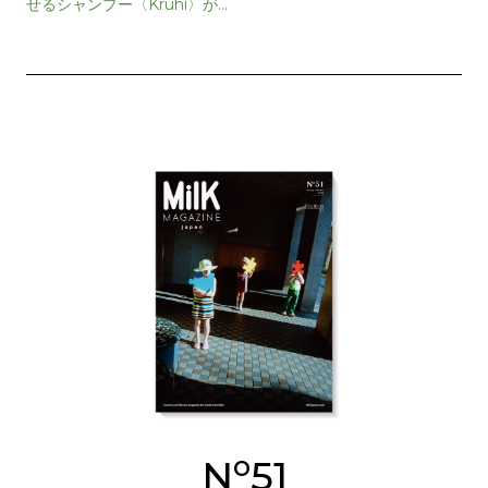
せるシャンプー〈Kruhi〉が
誕生
o
N
51