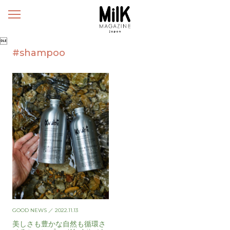
メ
ニ
ュ

ー
#shampoo
GOOD NEWS
／ 2022.11.13
美しさも豊かな自然も循環さ