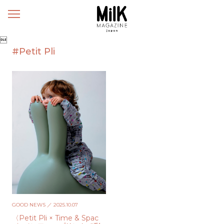
メ
ニ
ュ

ー
#Petit Pli
GOOD NEWS
／ 2025.10.07
〈Petit Pli × Time & Spac