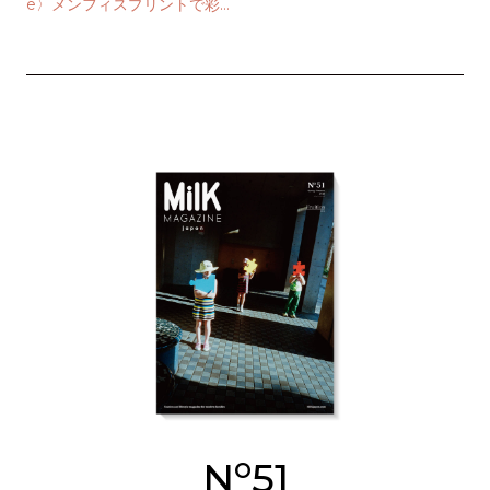
e〉メンフィスプリントで彩
る、次世代の子ども服
o
N
51