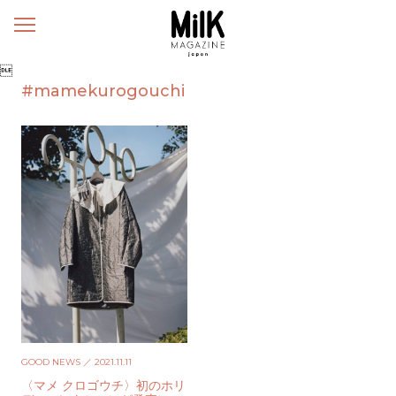
メ
ニ
ュ

ー
#mamekurogouchi
GOOD NEWS
／ 2021.11.11
〈マメ クロゴウチ〉初のホリ