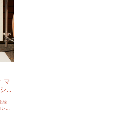
 マ
シ
を経
コレク
メゾン