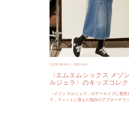
GOOD NEWS
／ 2022.04.01
〈エムエムシックス メゾン
ルジェラ〉のキッズコレク
ョンが本格上陸！
〈メゾン マルジェラ〉のアーカイブに着想
て、ウィットに富んだ独自のアプローチで
ションを発信している〈エムエムシックス 
マルジェラ〉。その世界観…