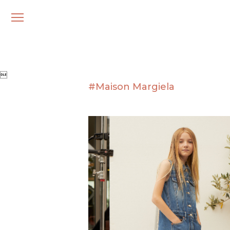
メ
ニ
ュ
ー

#Maison Margiela