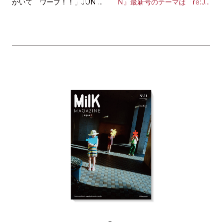
かいて ワープ！！」JUN O
N』最新号のテーマは「re:Ja
SON
ponisme」