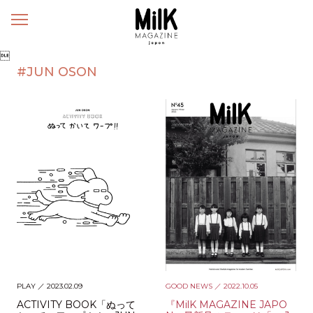
メ
ニ
ュ

ー
#JUN OSON
PLAY
／ 2023.02.09
GOOD NEWS
／ 2022.10.05
ACTIVITY BOOK「ぬって
『MilK MAGAZINE JAPO