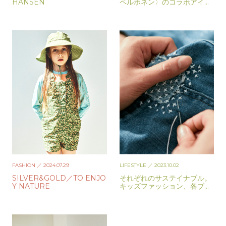
HANSEN
ペルホネン〉のコラボアイテ
ムが発売に
FASHION
／ 2024.07.29
LIFESTYLE
／ 2023.10.02
SILVER&GOLD／TO ENJO
それぞれのサステイナブル。
Y NATURE
キッズファッション、各ブラ
ンドの取り組み