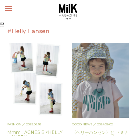
メ
ニ
ュ

ー
#Helly Hansen
FASHION
／ 2025.06.16
GOOD NEWS
／ 2024.08.02
Mmm….AGNÈS B.×HELLY
〈ヘリーハンセン〉と 〈ミナ