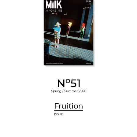
o
N
51
Spring / Summer 2026
Fruition
ISSUE