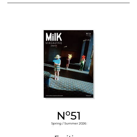
o
N
51
Spring / Summer 2026