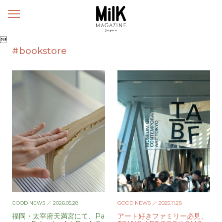
メ
ニ
ュ

ー
#bookstore
GOOD NEWS
／ 2026.05.28
GOOD NEWS
／ 2025.11.28
福岡・太宰府天満宮にて、Pa
アート好きファミリー必見、