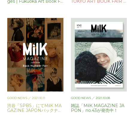
ges | Fukuoka Art Book Fa
TOKYO ART BOOK FAIR 2
irが開催
025が開催
GOOD NEWS
／ 2021.10.11
GOOD NEWS
／ 2021.10.08
渋谷「SPBS」にてMilK MA
雑誌「MilK MAGAZINE JA
GAZINE JAPONバックナン
PON」no.43が発売中！
バーフェア開催中