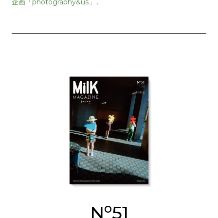
企画「photography&us」第
2弾が開催
o
N
51