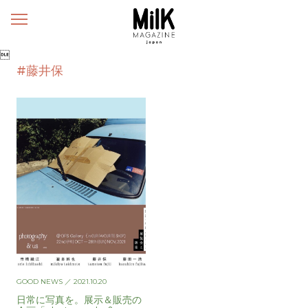
メ
ニ
ュ

ー
#藤井保
GOOD NEWS
／ 2021.10.20
日常に写真を。展示＆販売の