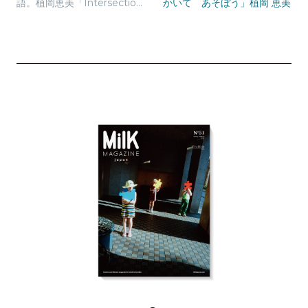
語。植岡恵美「Intersection
かいて あそぼう」植岡 恵美
s」開催