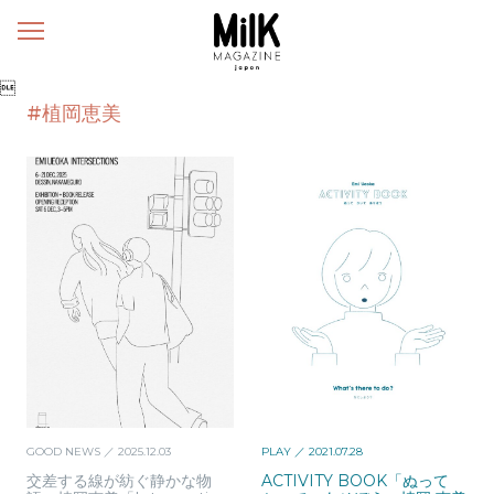
メ
ニ
ュ

ー
#植岡恵美
GOOD NEWS
／ 2025.12.03
PLAY
／ 2021.07.28
交差する線が紡ぐ静かな物
ACTIVITY BOOK「ぬって