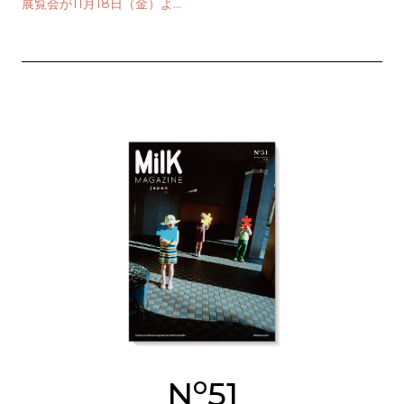
展覧会が11月18日（金）より
開催
o
N
51