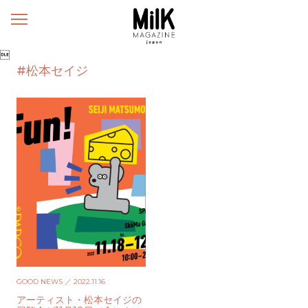
メ
ニ
ュ

ー
#松本セイジ
GOOD NEWS
／ 2022.11.16
アーティスト・松本セイジの