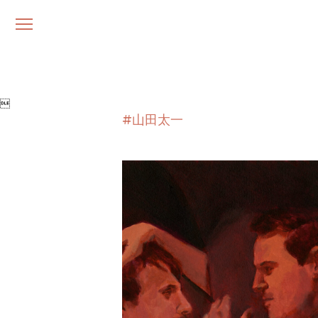
メ
ニ
ュ
ー

#山田太一