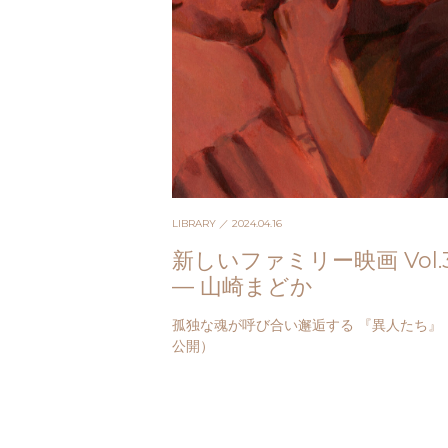
LIBRARY
／ 2024.04.16
新しいファミリー映画 Vol.
— 山崎まどか
孤独な魂が呼び合い邂逅する 『異人たち』（4
公開）