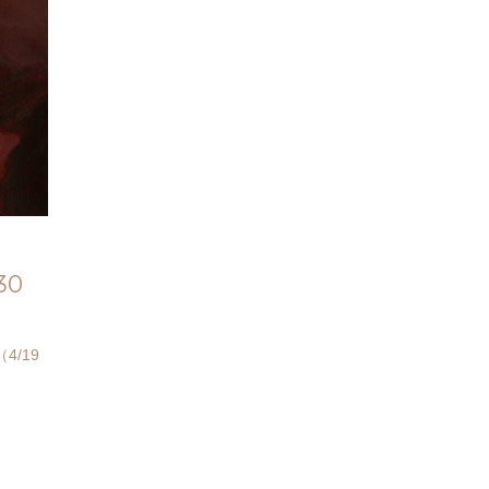
30
/19