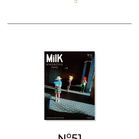
コ
o
N
51