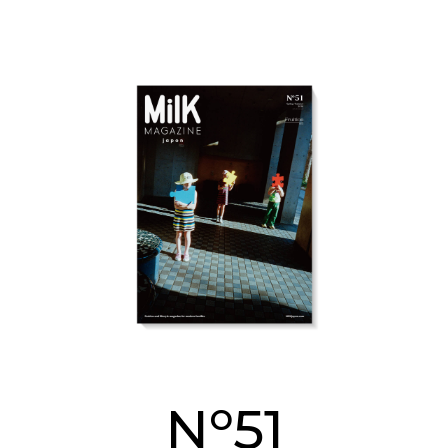
o
N
51