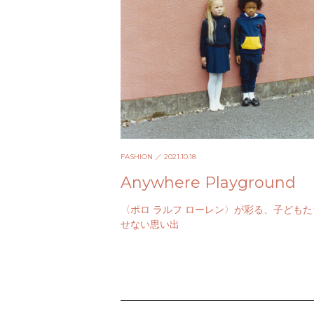
FASHION
／ 2021.10.18
Anywhere Playground
〈ポロ ラルフ ローレン〉が彩る、子ども
せない思い出