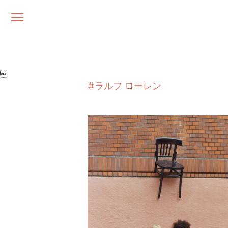
メ
ニ
ュ
ー

#ラルフ ローレン