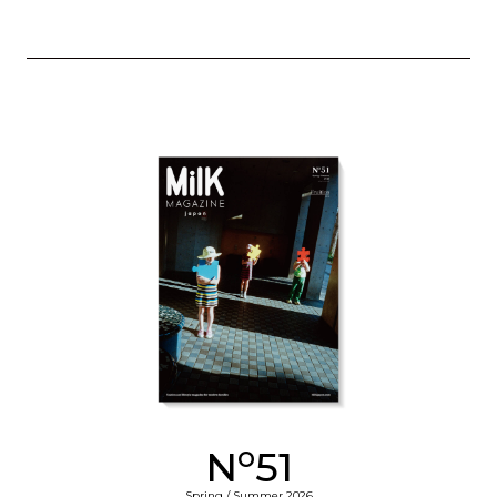
o
N
51
Spring / Summer 2026