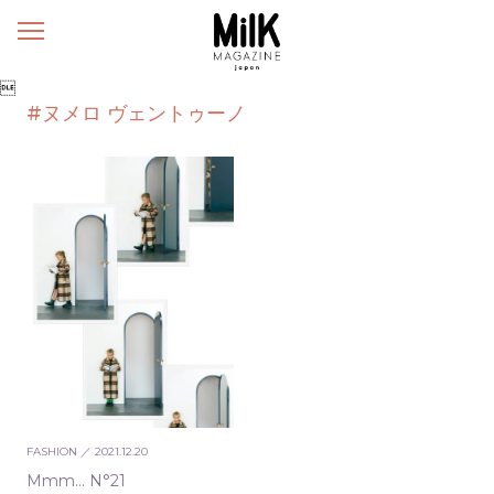
メ
ニ
ュ

ー
#ヌメロ ヴェントゥーノ
FASHION
／ 2021.12.20
Mmm… N°21