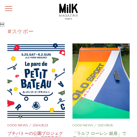
メ
ニ
ュ

ー
#スケボー
GOOD NEWS
／ 2024.05.23
GOOD NEWS
／ 2021.08.05
プチバトーの公園プロジェク
「ラルフ ローレン 銀座」で