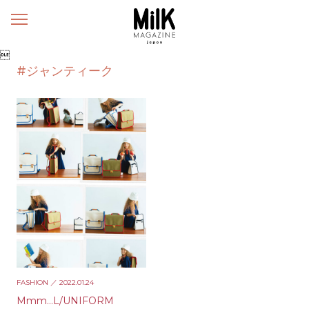
メ
ニ
ュ

ー
#ジャンティーク
FASHION
／ 2022.01.24
Mmm…L/UNIFORM