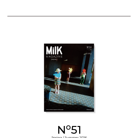
o
N
51
Spring / Summer 2026