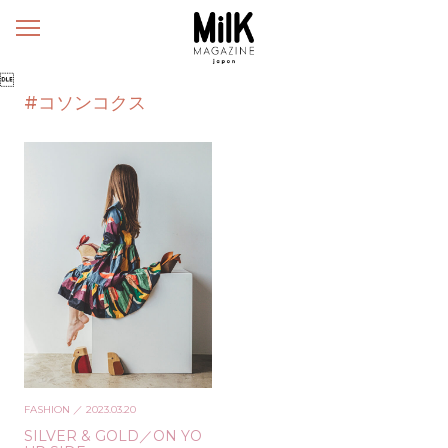
メ
ニ
ュ

ー
#コソンコクス
FASHION
／ 2023.03.20
SILVER & GOLD／ON YO