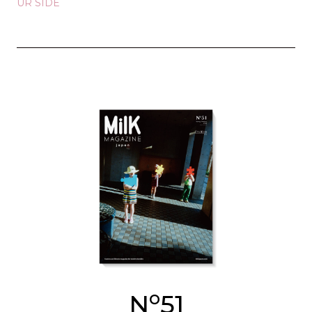
UR SIDE
o
N
51