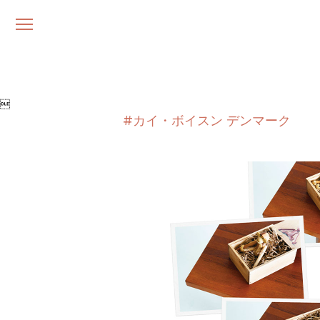
メ
ニ
ュ
ー

#カイ・ボイスン デンマーク