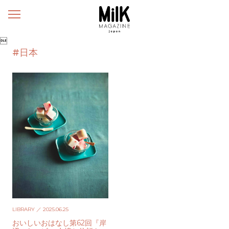
メ
ニ
ュ

ー
#日本
LIBRARY
／ 2025.06.25
おいしいおはなし第62回『岸