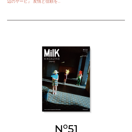
辺のヤービ』 友情と信頼をつ
なぐミルク “ アイス ” キャン
ディー
o
N
51