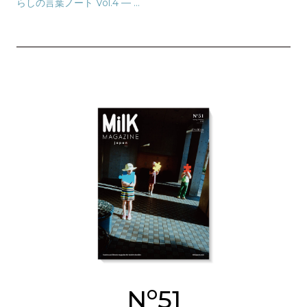
らしの言葉ノート Vol.4 — 守
屋百合香
o
N
51