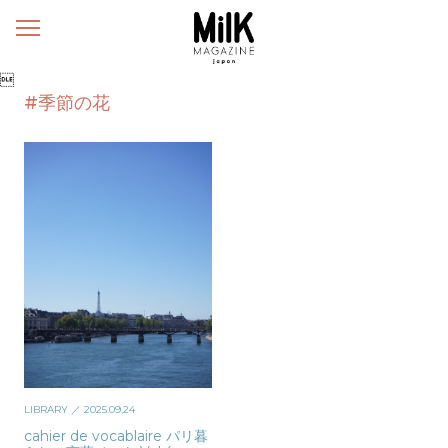
メ
ニ
ュ

ー
#季節の花
LIBRARY
／ 2025.09.24
cahier de vocablaire パリ暮