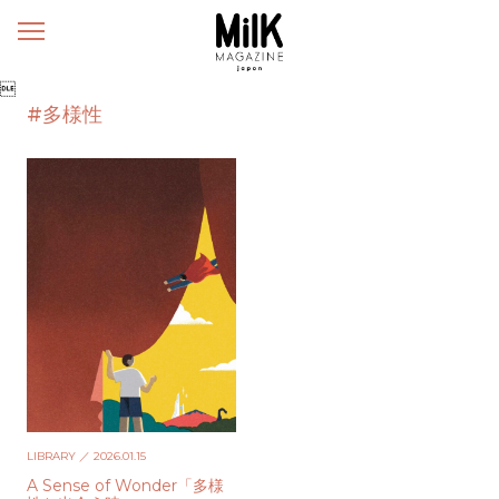
メ
ニ
ュ

ー
#多様性
LIBRARY
／ 2026.01.15
A Sense of Wonder「多様