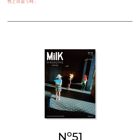
性と出会う時」
o
N
51