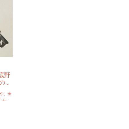
蔵野
の魅
や、全
「エデ
物館の