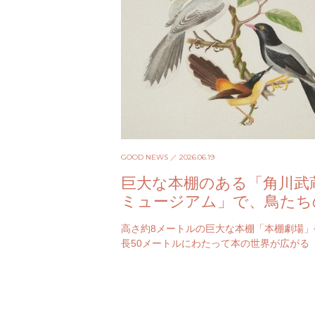
GOOD NEWS
／ 2026.06.19
巨大な本棚のある「角川武
ミュージアム」で、鳥たち
力に迫る展覧会が開催中
高さ約8メートルの巨大な本棚「本棚劇場」
長50メートルにわたって本の世界が広がる
ィットタウン」など、図書館、美術館、博
垣根を越え、あらゆる知と…