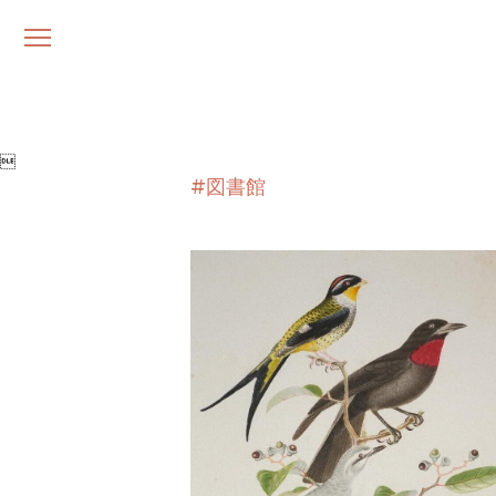
メ
ニ
ュ
ー

#図書館