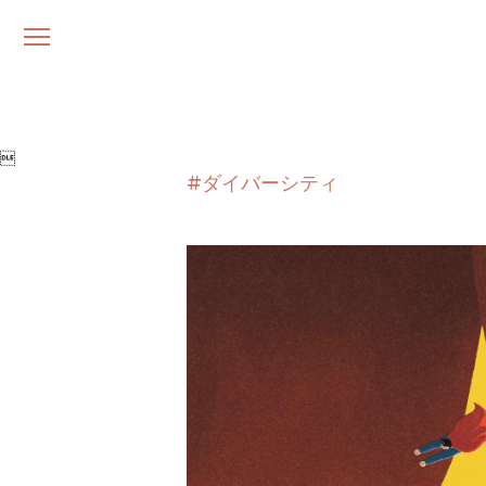
メ
ニ
ュ
ー

#ダイバーシティ