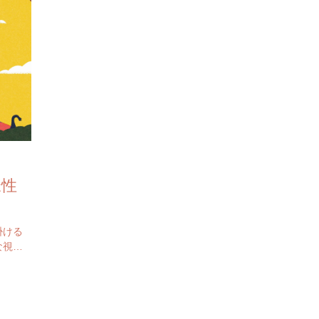
様性
掛ける
な視点
きまし